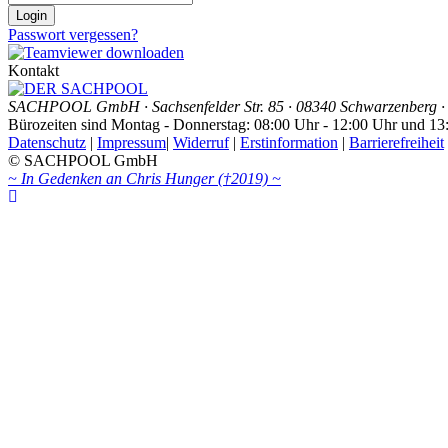
Passwort
Login
Passwort vergessen?
Kontakt
SACHPOOL GmbH · Sachsenfelder Str. 85 · 08340 Schwarzenberg · 
Bürozeiten sind Montag - Donnerstag: 08:00 Uhr - 12:00 Uhr und 13
Datenschutz
|
Impressum
|
Widerruf
|
Erstinformation
|
Barrierefreiheit
© SACHPOOL GmbH
~ In Gedenken an Chris Hunger (†2019) ~