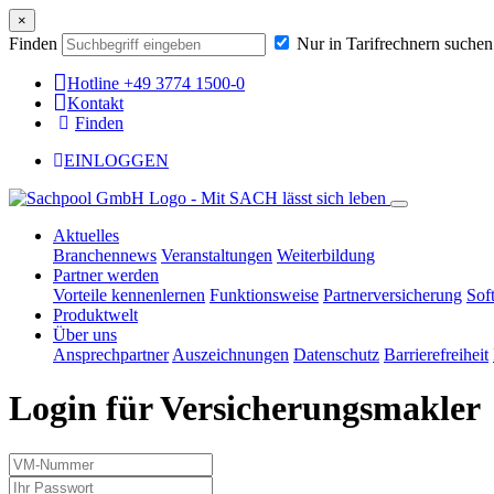
×
Finden
Nur in Tarifrechnern suchen
Hotline +49 3774 1500-0
Kontakt
Finden
EINLOGGEN
Aktuelles
Branchennews
Veranstaltungen
Weiterbildung
Partner werden
Vorteile kennenlernen
Funktionsweise
Partnerversicherung
Sof
Produktwelt
Über uns
Ansprechpartner
Auszeichnungen
Datenschutz
Barrierefreiheit
Login für Versicherungsmakler
Ihre
Mitgliedsnummer
Ihr