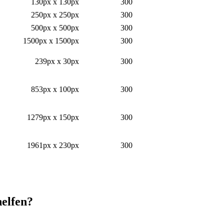
130px x 130px
300
250px x 250px
300
500px x 500px
300
1500px x 1500px
300
239px x 30px
300
853px x 100px
300
1279px x 150px
300
1961px x 230px
300
elfen?