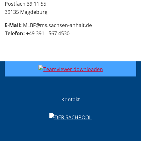
Postfach 39 11 55
39135 Magdeburg
E-Mail:
MLBF@ms.sachsen-anhalt.de
Telefon:
+49 391 - 567 4530
Kontakt