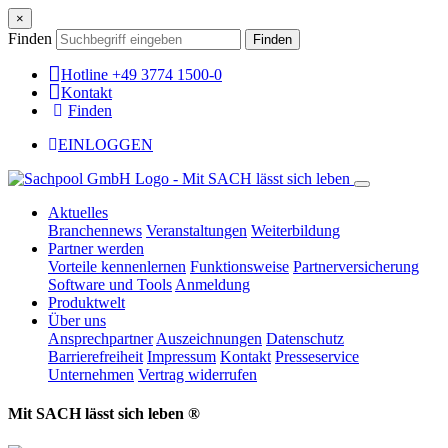
×
Finden
Finden
Hotline +49 3774 1500-0
Kontakt
Finden
EINLOGGEN
Aktuelles
Branchennews
Veranstaltungen
Weiterbildung
Partner werden
Vorteile kennenlernen
Funktionsweise
Partnerversicherung
Software und Tools
Anmeldung
Produktwelt
Über uns
Ansprechpartner
Auszeichnungen
Datenschutz
Barrierefreiheit
Impressum
Kontakt
Presseservice
Unternehmen
Vertrag widerrufen
Mit SACH lässt sich leben ®