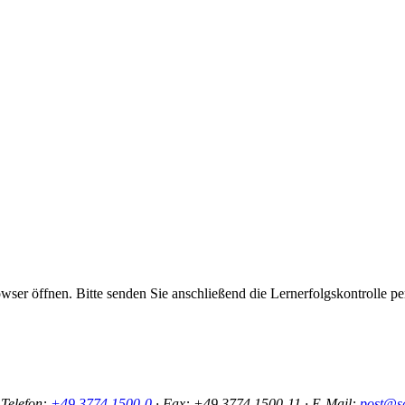
wser öffnen. Bitte senden Sie anschließend die Lernerfolgskontrolle p
Telefon:
+49 3774 1500-0
·
Fax: +49 3774 1500-11
· E-Mail:
post@s