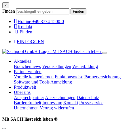
×
Finden
Finden
Hotline +49 3774 1500-0
Kontakt
Finden
EINLOGGEN
Aktuelles
Branchennews
Veranstaltungen
Weiterbildung
Partner werden
Vorteile kennenlernen
Funktionsweise
Partnerversicherung
Software und Tools
Anmeldung
Produktwelt
Über uns
Ansprechpartner
Auszeichnungen
Datenschutz
Barrierefreiheit
Impressum
Kontakt
Presseservice
Unternehmen
Vertrag widerrufen
Mit SACH lässt sich leben ®