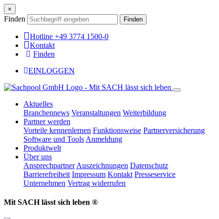
×
Finden
Finden
Hotline +49 3774 1500-0
Kontakt
Finden
EINLOGGEN
Aktuelles
Branchennews
Veranstaltungen
Weiterbildung
Partner werden
Vorteile kennenlernen
Funktionsweise
Partnerversicherung
Software und Tools
Anmeldung
Produktwelt
Über uns
Ansprechpartner
Auszeichnungen
Datenschutz
Barrierefreiheit
Impressum
Kontakt
Presseservice
Unternehmen
Vertrag widerrufen
Mit SACH lässt sich leben ®