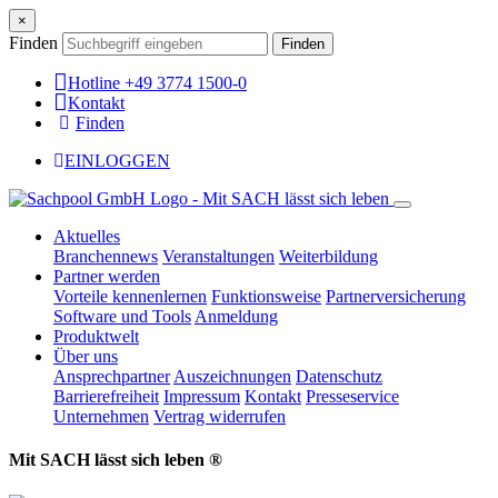
×
Finden
Finden
Hotline +49 3774 1500-0
Kontakt
Finden
EINLOGGEN
Aktuelles
Branchennews
Veranstaltungen
Weiterbildung
Partner werden
Vorteile kennenlernen
Funktionsweise
Partnerversicherung
Software und Tools
Anmeldung
Produktwelt
Über uns
Ansprechpartner
Auszeichnungen
Datenschutz
Barrierefreiheit
Impressum
Kontakt
Presseservice
Unternehmen
Vertrag widerrufen
Mit SACH lässt sich leben ®