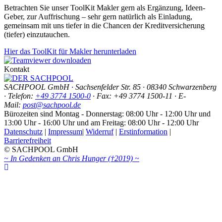
Betrachten Sie unser ToolKit Makler gern als Ergänzung, Ideen-
Geber, zur Auffrischung – sehr gern natürlich als Einladung,
gemeinsam mit uns tiefer in die Chancen der Kreditversicherung
(tiefer) einzutauchen.
Hier das ToolKit für Makler herunterladen
Kontakt
SACHPOOL GmbH · Sachsenfelder Str. 85 · 08340 Schwarzenberg
· Telefon:
+49 3774 1500-0
·
Fax: +49 3774 1500-11
· E-
Mail:
post@sachpool.de
Bürozeiten sind Montag - Donnerstag: 08:00 Uhr - 12:00 Uhr und
13:00 Uhr - 16:00 Uhr und am Freitag: 08:00 Uhr - 12:00 Uhr
Datenschutz
|
Impressum
|
Widerruf
|
Erstinformation
|
Barrierefreiheit
© SACHPOOL GmbH
~ In Gedenken an Chris Hunger (†2019) ~