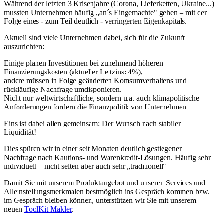
Während der letzten 3 Krisenjahre (Corona, Lieferketten, Ukraine...)
mussten Unternehmen häufig „an´s Eingemachte" gehen – mit der
Folge eines - zum Teil deutlich - verringerten Eigenkapitals.
Aktuell sind viele Unternehmen dabei, sich für die Zukunft
auszurichten:
Einige planen Investitionen bei zunehmend höheren
Finanzierungskosten (aktueller Leitzins: 4%),
andere müssen in Folge geänderten Komsumverhaltens und
rückläufige Nachfrage umdisponieren.
Nicht nur weltwirtschaftliche, sondern u.a. auch klimapolitische
Anforderungen fordern die Finanzpolitik von Unternehmen.
Eins ist dabei allen gemeinsam: Der Wunsch nach stabiler
Liquidität!
Dies spüren wir in einer seit Monaten deutlich gestiegenen
Nachfrage nach Kautions- und Warenkredit-Lösungen. Häufig sehr
individuell – nicht selten aber auch sehr „traditionell"
Damit Sie mit unserem Produktangebot und unseren Services und
Alleinstellungsmerkmalen bestmöglich ins Gespräch kommen bzw.
im Gespräch bleiben können, unterstützen wir Sie mit unserem
neuen
ToolKit Makler
.