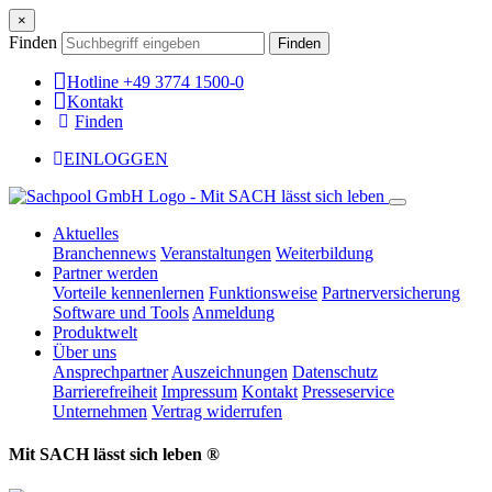
×
Finden
Finden
Hotline +49 3774 1500-0
Kontakt
Finden
EINLOGGEN
Aktuelles
Branchennews
Veranstaltungen
Weiterbildung
Partner werden
Vorteile kennenlernen
Funktionsweise
Partnerversicherung
Software und Tools
Anmeldung
Produktwelt
Über uns
Ansprechpartner
Auszeichnungen
Datenschutz
Barrierefreiheit
Impressum
Kontakt
Presseservice
Unternehmen
Vertrag widerrufen
Mit SACH lässt sich leben ®