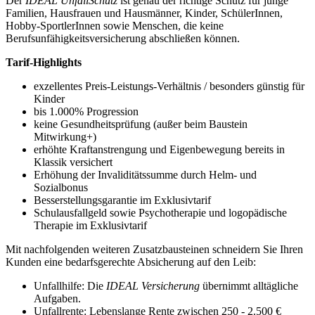
Der
IDEAL UnfallSchutz
ist genau der richtige Schutz für junge
Familien, Hausfrauen und Hausmänner, Kinder, SchülerInnen,
Hobby-SportlerInnen sowie Menschen, die keine
Berufsunfähigkeitsversicherung abschließen können.
Tarif-Highlights
exzellentes Preis-Leistungs-Verhältnis / besonders günstig für
Kinder
bis 1.000% Progression
keine Gesundheitsprüfung (außer beim Baustein
Mitwirkung+)
erhöhte Kraftanstrengung und Eigenbewegung bereits in
Klassik versichert
Erhöhung der Invaliditätssumme durch Helm- und
Sozialbonus
Besserstellungsgarantie im Exklusivtarif
Schulausfallgeld sowie Psychotherapie und logopädische
Therapie im Exklusivtarif
Mit nachfolgenden weiteren Zusatzbausteinen schneidern Sie Ihren
Kunden eine bedarfsgerechte Absicherung auf den Leib:
Unfallhilfe: Die
IDEAL Versicherung
übernimmt alltägliche
Aufgaben.
Unfallrente: Lebenslange Rente zwischen 250 - 2.500 €