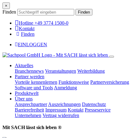
×
Finden
Finden
Hotline +49 3774 1500-0
Kontakt
Finden
EINLOGGEN
Aktuelles
Branchennews
Veranstaltungen
Weiterbildung
Partner werden
Vorteile kennenlernen
Funktionsweise
Partnerversicherung
Software und Tools
Anmeldung
Produktwelt
Über uns
Ansprechpartner
Auszeichnungen
Datenschutz
Barrierefreiheit
Impressum
Kontakt
Presseservice
Unternehmen
Vertrag widerrufen
Mit SACH lässt sich leben ®