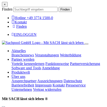
×
Finden
Finden
Hotline +49 3774 1500-0
Kontakt
Finden
EINLOGGEN
Aktuelles
Branchennews
Veranstaltungen
Weiterbildung
Partner werden
Vorteile kennenlernen
Funktionsweise
Partnerversicherung
Software und Tools
Anmeldung
Produktwelt
Über uns
Ansprechpartner
Auszeichnungen
Datenschutz
Barrierefreiheit
Impressum
Kontakt
Presseservice
Unternehmen
Vertrag widerrufen
Mit SACH lässt sich leben ®