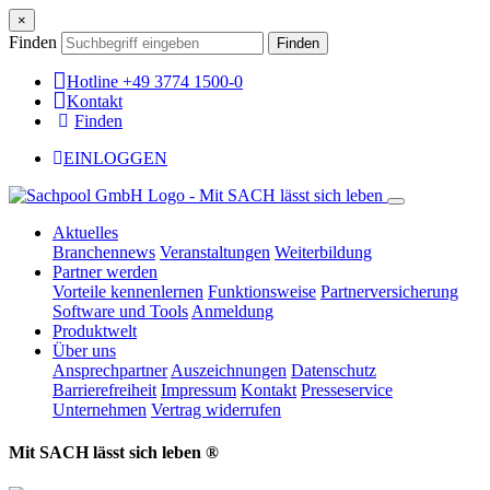
×
Finden
Finden
Hotline +49 3774 1500-0
Kontakt
Finden
EINLOGGEN
Aktuelles
Branchennews
Veranstaltungen
Weiterbildung
Partner werden
Vorteile kennenlernen
Funktionsweise
Partnerversicherung
Software und Tools
Anmeldung
Produktwelt
Über uns
Ansprechpartner
Auszeichnungen
Datenschutz
Barrierefreiheit
Impressum
Kontakt
Presseservice
Unternehmen
Vertrag widerrufen
Mit SACH lässt sich leben ®