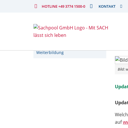
AKTUELLES
HOTLINE +49 3774 1500-0
KONTAKT
Branchennews
13. D
Veranstaltungen
Hinw
Weiterbildung
Bild:
Updat
Updat
Welch
auf
w